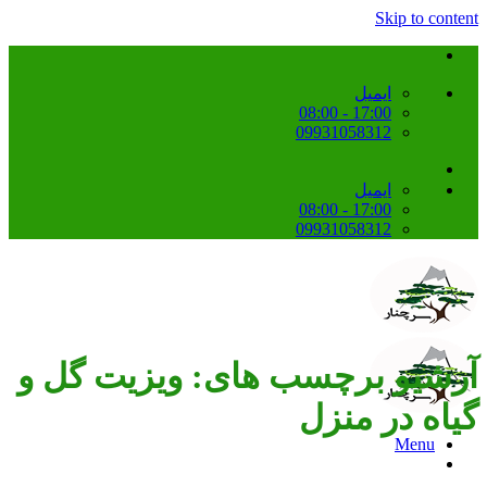
Skip to conte
ایمیل
17:00 - 08:00
09931058312
ایمیل
17:00 - 08:00
09931058312
رشیو برچسب های:
ویزیت گل و
یاه در منزل
Menu