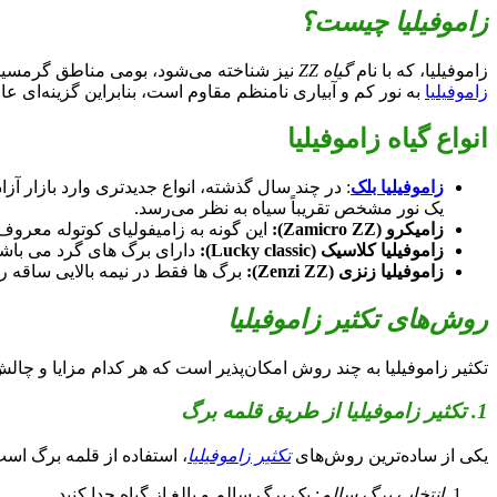
زاموفیلیا چیست؟
زاموفیلیا، که با نام
گیاه ZZ
نیز شناخته می‌شود، بومی مناطق گرمسیری
زاموفیلیا
به نور کم و آبیاری نامنظم مقاوم است، بنابراین گزینه‌ای ع
انواع گیاه زاموفیلیا
زاموفیلیا بلک
یک نور مشخص تقریباً سیاه به نظر می‌رسد.
زامیکرو (Zamicro ZZ):
این گونه به زامیفولیای کوتوله معرو
زاموفیلیا کلاسیک (Lucky classic):
دارای برگ های گرد می باشد
زاموفیلیا زنزی (Zenzi ZZ):
برگ ها فقط در نیمه بالایی ساقه ر
روش‌های تکثیر زاموفیلیا
تکثیر زاموفیلیا به چند روش امکان‌پذیر است که هر کدام مزایا و چالش
1. تکثیر زاموفیلیا از طریق قلمه برگ
یکی از ساده‌ترین روش‌های
تکثیر زاموفیلیا
، استفاده از قلمه برگ اس
انتخاب برگ سالم
: یک برگ سالم و بالغ از گیاه جدا کنید.