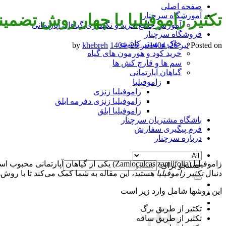
صفحه اصلی
تکثیر زاموفیلیا با چهار روش تضمی
آموزشگاه سرچنار
آموزش جامع خرید و نگهداری گیاهان آپارتمانی
فروشگاه سرچنار
خاک و بستر کاشت
Posted on
تیر 26, 1404
تیر 26, 1404
khebreh
by
خرید کود و هورمون های گیاه
سم ها و قارچ کش ها
گیاهان آپارتمانی
زاموفیلیا
زاموفیلیا زنزی
زاموفیلیا زنزی دفرمه ابلق
زاموفیلیا ابلق
باشگاه مشتریان سرچنار
فرم پیگیری سفارش
درباره سرچنار
زاموفیلیا (Zamioculcas zamiifolia) یکی از
جستجو برای:
دنبال
تکثیر زاموفیلیا
هستید، این مقاله به شما کمک می‌کند تا با روش‌ه
این روشها شامل وارد زیر است
تکثیر از طریق برگ
تکثیر از طریق ساقه