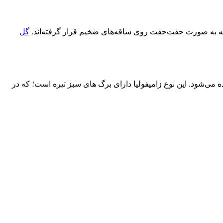
که به صورت جفت‌جفت روی ساقه‌های ضخیم قرار گرفته‌اند.
گل
گذشته، انواع جدیدتری وارد بازار آزاد شده است که Zamioculcas Zamiifolia ‘Raven’ یا گیاه Raven ZZ نامیده می‌شود. این نوع زامیفولیا دارای برگ های سبز تیره است؛ که در